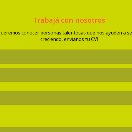
Trabajá con nosotros
ueremos conocer personas talentosas que nos ayuden a se
creciendo, envíanos tu CV!