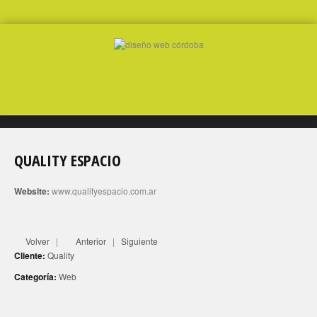
QUALITY ESPACIO
Website:
www.qualityespacio.com.ar
Volver
|
Anterior
|
Siguiente
Cliente:
Quality
Categoría:
Web