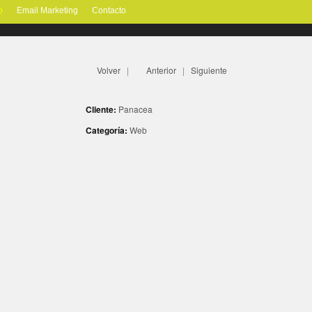
o
Email Marketing
Contacto
Volver
|
Anterior
|
Siguiente
Cliente:
Panacea
Categoría:
Web