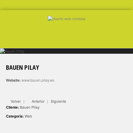
BAUEN PILAY
Website:
www.bauen.pilay.ws
Volver
|
Anterior
|
Siguiente
Cliente:
Bauen Pilay
Categoría:
Web